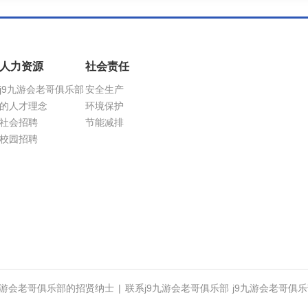
人力资源
社会责任
j9九游会老哥俱乐部
安全生产
的人才理念
环境保护
社会招聘
节能减排
校园招聘
九游会老哥俱乐部的招贤纳士
|
联系j9九游会老哥俱乐部
j9九游会老哥俱乐部 c