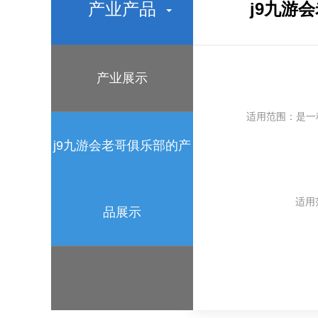
产业产品
j9九游
产业展示
j9九游会老哥俱乐部的产
适用
品展示