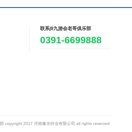
联系j9九游会老哥俱乐部
0391-6699888
opyright 2017 河南豫光锌业有限公司 all rights reserved.