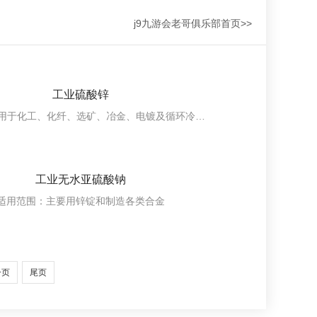
j9九游会老哥俱乐部首页
>
>
工业硫酸锌
适用范围：用于化工、化纤、选矿、冶金、电镀及循环冷却水处理等。 技术标准：hg/t 2326-92
工业无水亚硫酸钠
适用范围：主要用锌锭和制造各类合金
一页
尾页