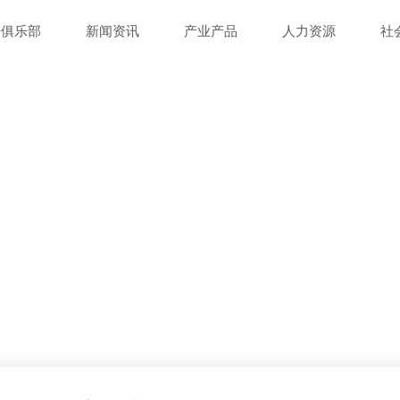
哥俱乐部
哥俱乐部
新闻资讯
产业产品
人力资源
社