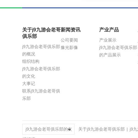
关于j9九游会老哥
新闻资讯
产业产品
俱乐部
公司要闻
产业展示
j9九游会老哥俱乐部
豫光影像
j9九游会老哥俱乐部
的概况
的产品展示
组织结构
j9九游会老哥俱乐部
的文化
大事记
联系j9九游会老哥俱
乐部
j9九游会老哥俱乐部的友
关于j9九游会老哥俱乐部
|
j9