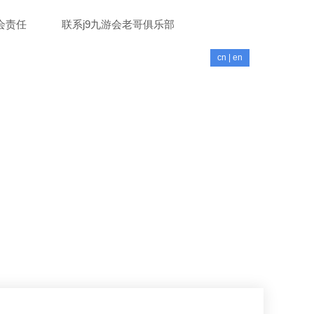
会责任
联系j9九游会老哥俱乐部
cn
|
en