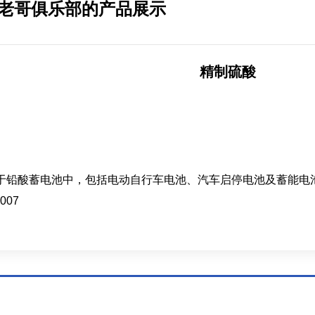
会老哥俱乐部的产品展示
精制硫酸
于铅酸蓄电池中，包括电动自行车电池、汽车启停电池及蓄能电
007