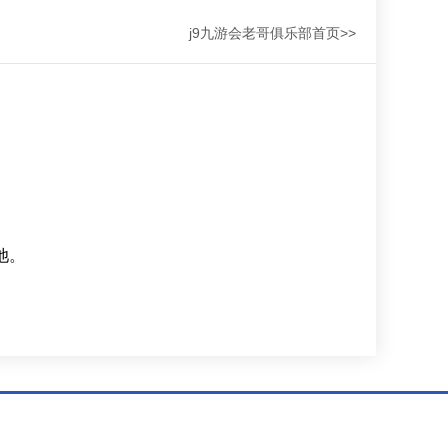
j9九游会老哥俱乐部首页
>
>
池。