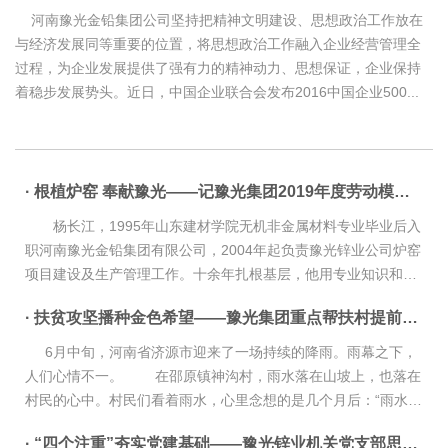
河南豫光金铅集团公司坚持把精神文明建设、思想政治工作放在
与经济发展同等重要的位置，将思想政治工作融入企业经营管理全
过程，为企业发展提供了强有力的精神动力、思想保证，企业保持
着稳步发展势头。近日，中国企业联合会发布2016中国企业500...
· 根植炉窑 奉献豫光——记豫光集团2019年度劳动模范杨长江
杨长江，1995年山东建材学院无机非金属材料专业毕业后入
职河南豫光金铅集团有限公司，2004年起负责豫光锌业公司炉窑
项目建设及生产管理工作。十余年扎根基层，他用专业知识和认
真负责的工作态度，投身炉窑，奉献豫光。 面对生产任务、
· 扶贫攻坚播种金色希望——豫光集团重点帮扶村提前全部脱贫
环保管...
6月中旬，河南省济源市迎来了一场持续的降雨。雨幕之下，
人们心情不一。 在邵原镇神沟村，雨水落在山坡上，也落在
村民的心中。村民们看着雨水，心里念想的是几个月后：“雨水不
错，今年的红叶长势也一定不错。到了红叶节，来看的人肯定...
· “四个注重”夯实党建基础——豫光锌业机关党支部思想政治工作综述