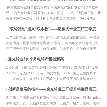
豫光集团锌业机关党支部属于河南豫光锌业有限公司的“中枢神
经”，肩负着锌业公司整体的安全、防疫、生产、调度等工作。新
冠肺炎疫情一暴发，锌业机关党支部就高度警觉，严格按照示范
区及公司党委要求，广泛宣贯省、示范区新冠肺炎疫情防控工作
· “双轮驱动”迎来“双丰收”——记豫光锌业三厂三季度工作
文件精神，一手抓生...
三季度的高温、酷暑、挥汗如雨，是大家最深刻的感受。对湿法
冶炼而言，夏季的困难程度堪比“寒冬”。河南豫光锌业有限公司
三厂围绕年度计划目标，自我加压，矢志不渝，凭借自信无畏和
坚韧不拔的毅力，驱动“自动化升级”“提升产能”这两个轮子，走出
· 豫光锌业前8个月电锌产量创新高
泥泞，踏上坦途，迎...
1~8月份，河南豫光锌业有限公司生产电锌18.32 万吨，同比增
长0.3%；硫酸 29.15万吨，同比增长1.83%，创历史最好水平。
今年以来，豫光锌业在严峻的安全环保压力和错综复杂的国
内外经济形势下，面对紧迫的发展转型和各项生产经营任务，营
· 创新是发展的根本——豫光锌业三厂提升精铟品质工作侧记
造“议事、谋事、干...
近年来，河南豫光锌业有限公司三厂精铟工段以qc、微课、pdca
诊断法为工具，以绩效奖励为助力，以稳产、增产、创标、创效