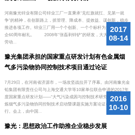
河南豫光锌业有限公司锌业三厂一直秉承“见红旗就扛、见第一就
争”的精神，在创新路上，抓管理、降成本、提效益、谋创新，稳步
推进各项工作。锌业三厂用一个个创新、一个个标杆为豫光集团建
2017
企60周年献礼。 2008年“张磊剥锌铲”的研发，大大降低了职工
08-14
劳动...
豫光集团承担的国家重点研发计划有色金属烟
气多污染物协同控制技术项目通过论证
7月29日，在河南省济源市，一场攻坚战拉开了序幕。由河南豫光金
铅集团有限责任公司与上海交通大学等10家单位联合申请的2017年
度国家重点研发计划——“大气污染成因与控制技术研究专项”有色冶
2016
炼烟气多污染物协同控制技术启动暨课题实施方案论证会成功举
10-10
行。会上，由中国...
豫光：思想政治工作助推企业稳步发展