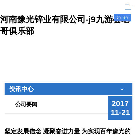
河南豫光锌业有限公司-j9九游会老
cn
|
en
哥俱乐部
资讯中心
2017
公司要闻
11-21
坚定发展信念 凝聚奋进力量 为实现百年豫光的