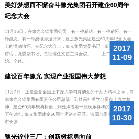
美好梦想而不懈奋斗豫光集团召开建企60周年
纪念大会
11月16日，在豫光金铅集团公司，有一种感动、有一种感怀、有一
种感恩、有一种感慨弥漫开来，这是豫光集团建企60周年纪念大会
上的满满情怀。在纪念大会上，豫光集团党委书记、董事长杨安国
2017
讲话，党委副书记、总经理任文艺主持会议。 上午9时，大会开
11-09
始。全体...
建设百年豫光 实现产业报国伟大梦想
11月2日，正值全党全国上下深入学习贯彻党的十九大精神之际，河
南豫光金铅集团有限责任公司总部，到处高挂着学习贯彻十九大精
神、建企60周年庆典标语，到处洋溢着一派欢乐祥和的气氛。
2017
下午3时，豫光集团建企60周年座谈会召开。济源市委书记张战伟、
10-30
市长张...
豫光锌业三厂：创新树标勇向前