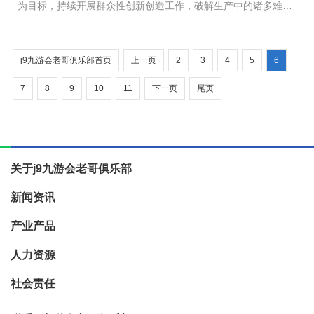
为目标，持续开展群众性创新创造工作，破解生产中的诸多难
题，为精铟品质提升提供了强力支撑。 工艺创新 成就行业
领头雁 &emsp...
j9九游会老哥俱乐部首页
上一页
2
3
4
5
6
7
8
9
10
11
下一页
尾页
关于j9九游会老哥俱乐部
新闻资讯
产业产品
人力资源
社会责任