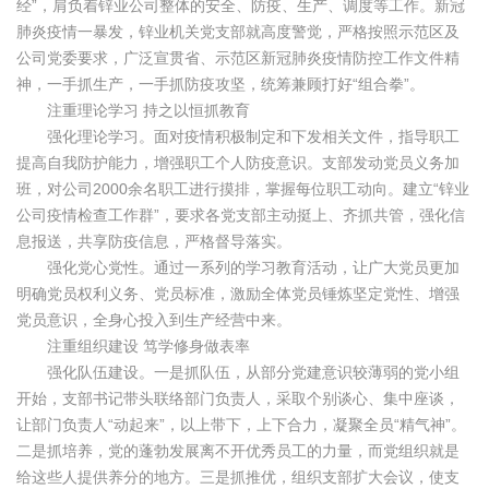
经”，肩负着锌业公司整体的安全、防疫、生产、调度等工作。新冠
肺炎疫情一暴发，锌业机关党支部就高度警觉，严格按照示范区及
公司党委要求，广泛宣贯省、示范区新冠肺炎疫情防控工作文件精
神，一手抓生产，一手抓防疫攻坚，统筹兼顾打好“组合拳”。
注重理论学习 持之以恒抓教育
强化理论学习。面对疫情积极制定和下发相关文件，指导职工
提高自我防护能力，增强职工个人防疫意识。支部发动党员义务加
班，对公司2000余名职工进行摸排，掌握每位职工动向。建立“锌业
公司疫情检查工作群”，要求各党支部主动挺上、齐抓共管，强化信
息报送，共享防疫信息，严格督导落实。
强化党心党性。通过一系列的学习教育活动，让广大党员更加
明确党员权利义务、党员标准，激励全体党员锤炼坚定党性、增强
党员意识，全身心投入到生产经营中来。
注重组织建设 笃学修身做表率
强化队伍建设。一是抓队伍，从部分党建意识较薄弱的党小组
开始，支部书记带头联络部门负责人，采取个别谈心、集中座谈，
让部门负责人“动起来”，以上带下，上下合力，凝聚全员“精气神”。
二是抓培养，党的蓬勃发展离不开优秀员工的力量，而党组织就是
给这些人提供养分的地方。三是抓推优，组织支部扩大会议，使支