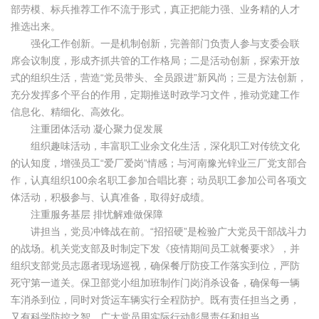
部劳模、标兵推荐工作不流于形式，真正把能力强、业务精的人才
推选出来。
强化工作创新。一是机制创新，完善部门负责人参与支委会联
席会议制度，形成齐抓共管的工作格局；二是活动创新，探索开放
式的组织生活，营造“党员带头、全员跟进”新风尚；三是方法创新，
充分发挥多个平台的作用，定期推送时政学习文件，推动党建工作
信息化、精细化、高效化。
注重团体活动 凝心聚力促发展
组织趣味活动，丰富职工业余文化生活，深化职工对传统文化
的认知度，增强员工“爱厂爱岗”情感；与河南豫光锌业三厂党支部合
作，认真组织100余名职工参加合唱比赛；动员职工参加公司各项文
体活动，积极参与、认真准备，取得好成绩。
注重服务基层 排忧解难做保障
讲担当，党员冲锋战在前。“招招硬”是检验广大党员干部战斗力
的战场。机关党支部及时制定下发《疫情期间员工就餐要求》，并
组织支部党员志愿者现场巡视，确保餐厅防疫工作落实到位，严防
死守第一道关。保卫部党小组加班制作门岗消杀设备，确保每一辆
车消杀到位，同时对货运车辆实行全程防护。既有责任担当之勇，
又有科学防控之智，广大党员用实际行动彰显责任和担当。