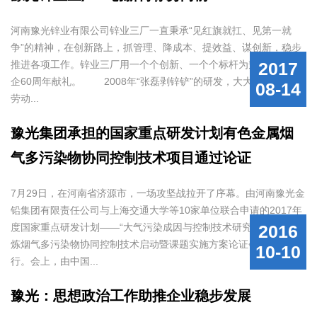
河南豫光锌业有限公司锌业三厂一直秉承“见红旗就扛、见第一就
争”的精神，在创新路上，抓管理、降成本、提效益、谋创新，稳步
推进各项工作。锌业三厂用一个个创新、一个个标杆为豫光集团建
2017
企60周年献礼。 2008年“张磊剥锌铲”的研发，大大降低了职工
08-14
劳动...
豫光集团承担的国家重点研发计划有色金属烟
气多污染物协同控制技术项目通过论证
7月29日，在河南省济源市，一场攻坚战拉开了序幕。由河南豫光金
铅集团有限责任公司与上海交通大学等10家单位联合申请的2017年
度国家重点研发计划——“大气污染成因与控制技术研究专项”有色冶
2016
炼烟气多污染物协同控制技术启动暨课题实施方案论证会成功举
10-10
行。会上，由中国...
豫光：思想政治工作助推企业稳步发展