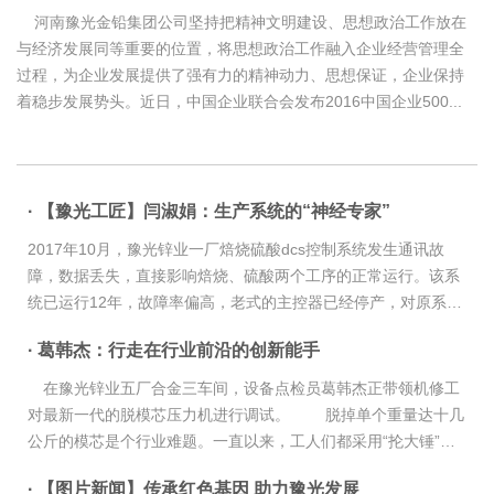
河南豫光金铅集团公司坚持把精神文明建设、思想政治工作放在
与经济发展同等重要的位置，将思想政治工作融入企业经营管理全
过程，为企业发展提供了强有力的精神动力、思想保证，企业保持
着稳步发展势头。近日，中国企业联合会发布2016中国企业500...
· 【豫光工匠】闫淑娟：生产系统的“神经专家”
2017年10月，豫光锌业一厂焙烧硫酸dcs控制系统发生通讯故
障，数据丢失，直接影响焙烧、硫酸两个工序的正常运行。该系
统已运行12年，故障率偏高，老式的主控器已经停产，对原系统
进行维修已不现实。有人提议让厂家利用2018年检修的机会对系
· 葛韩杰：行走在行业前沿的创新能手
统进行更换，但经了解后，费用巨...
在豫光锌业五厂合金三车间，设备点检员葛韩杰正带领机修工
对最新一代的脱模芯压力机进行调试。 脱掉单个重量达十几
公斤的模芯是个行业难题。一直以来，工人们都采用“抡大锤”的
方法，脱一个模芯就需要反复敲击近20次，一轮下来二三十个模
· 【图片新闻】传承红色基因 助力豫光发展