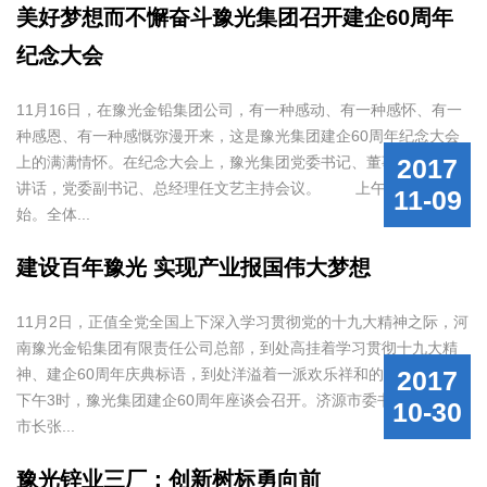
美好梦想而不懈奋斗豫光集团召开建企60周年
纪念大会
11月16日，在豫光金铅集团公司，有一种感动、有一种感怀、有一
种感恩、有一种感慨弥漫开来，这是豫光集团建企60周年纪念大会
上的满满情怀。在纪念大会上，豫光集团党委书记、董事长杨安国
2017
讲话，党委副书记、总经理任文艺主持会议。 上午9时，大会开
11-09
始。全体...
建设百年豫光 实现产业报国伟大梦想
11月2日，正值全党全国上下深入学习贯彻党的十九大精神之际，河
南豫光金铅集团有限责任公司总部，到处高挂着学习贯彻十九大精
神、建企60周年庆典标语，到处洋溢着一派欢乐祥和的气氛。
2017
下午3时，豫光集团建企60周年座谈会召开。济源市委书记张战伟、
10-30
市长张...
豫光锌业三厂：创新树标勇向前