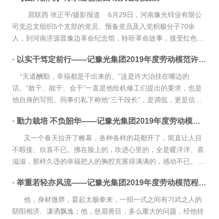
芯，劳动强...
屈联西 张正平/摄影报道 6月29日，河南豫光锌业有限公
司党总支组织5个支部的党员、预备党员及入党积极分子70余
人，到河南济源晋豫边革命纪念馆，聆听革命故事，接受红色教
育，传承红色基因，让大家的心灵...
· 以实干笃定前行——记豫光集团2019年度劳动模范许大治
“天道酬勤，幸福都是干出来的。”这是许大治挂在嘴边的
话。“敢干、能干、会干”一直是他给机修工们提出的要求，也是
他自身的写照。同事们私下称他“三干段长”，是调侃，更是信
服。 敢干 把拼搏当成试金石 讲起自身的成长，用...
· 勤力栽培 不负韶华——记豫光集团2019年度劳动模范王培华
又一个春天拉开了帷幕，各种各样的花都开了，简直让人目
不暇接、欣喜不已。拂在脸上的，吹进心里的，全是暖洋洋、喜
滋滋，那样久违的幸福把人的胸腔充塞得满满的，感动不已。
1月份的表彰会上，河南豫光金铅集团有限责任公司职工王培...
· 举重若轻亦风流——记豫光集团2019年度劳动模范程利军
他，身材微胖，耍起太极拳来，一招一式之间有习武之人的
阴阳相济、潇洒飘逸；他，慈眉善目，多么重大的问题，经他转