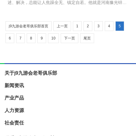
述、解决，总能让人焦躁全无、镇定自若。他就是河南豫光锌业
有限公司三厂副厂长程利军，2019年度豫光集团劳动模范。 &
emsp...
j9九游会老哥俱乐部首页
上一页
1
2
3
4
5
6
7
8
9
10
下一页
尾页
关于j9九游会老哥俱乐部
新闻资讯
产业产品
人力资源
社会责任