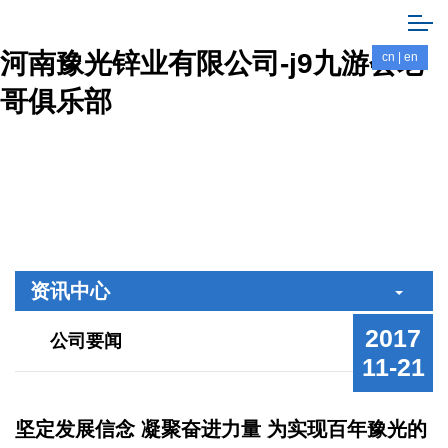
河南豫光锌业有限公司-j9九游会老
cn
|
en
哥俱乐部
资讯中心
2017
公司要闻
11-21
坚定发展信念 凝聚奋进力量 为实现百年豫光的