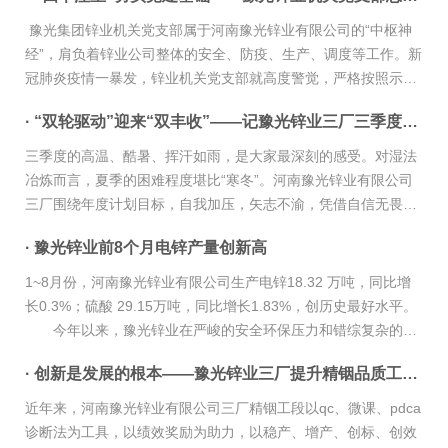
豫光集团锌业机关党支部属于河南豫光锌业有限公司的“中枢神
经”，肩负着锌业公司整体的安全、防疫、生产、调度等工作。新
冠肺炎疫情一暴发，锌业机关党支部就高度警觉，严格按照示范
区及公司党委要求，广泛宣贯省、示范区新冠肺炎疫情防控工作
· “双轮驱动”迎来“双丰收”——记豫光锌业三厂三季度工作
文件精神，一手抓生...
三季度的高温、酷暑、挥汗如雨，是大家最深刻的感受。对湿法
冶炼而言，夏季的困难程度堪比“寒冬”。河南豫光锌业有限公司
三厂围绕年度计划目标，自我加压，矢志不渝，凭借自信无畏和
坚韧不拔的毅力，驱动“自动化升级”“提升产能”这两个轮子，走出
· 豫光锌业前8个月电锌产量创新高
泥泞，踏上坦途，迎...
1~8月份，河南豫光锌业有限公司生产电锌18.32 万吨，同比增
长0.3%；硫酸 29.15万吨，同比增长1.83%，创历史最好水平。
今年以来，豫光锌业在严峻的安全环保压力和错综复杂的国
内外经济形势下，面对紧迫的发展转型和各项生产经营任务，营
· 创新是发展的根本——豫光锌业三厂提升精铟品质工作侧记
造“议事、谋事、干...
近年来，河南豫光锌业有限公司三厂精铟工段以qc、微课、pdca
诊断法为工具，以绩效奖励为助力，以稳产、增产、创标、创效