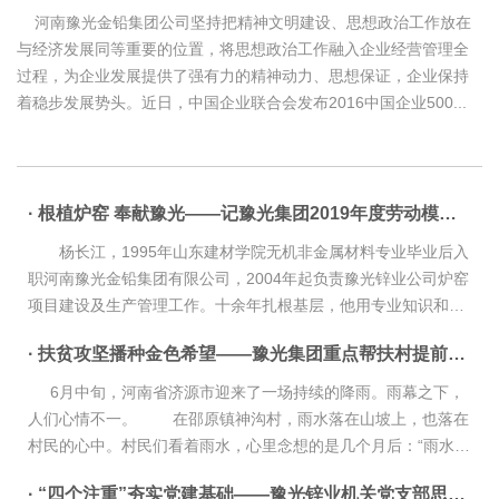
河南豫光金铅集团公司坚持把精神文明建设、思想政治工作放在
与经济发展同等重要的位置，将思想政治工作融入企业经营管理全
过程，为企业发展提供了强有力的精神动力、思想保证，企业保持
着稳步发展势头。近日，中国企业联合会发布2016中国企业500...
· 根植炉窑 奉献豫光——记豫光集团2019年度劳动模范杨长江
杨长江，1995年山东建材学院无机非金属材料专业毕业后入
职河南豫光金铅集团有限公司，2004年起负责豫光锌业公司炉窑
项目建设及生产管理工作。十余年扎根基层，他用专业知识和认
真负责的工作态度，投身炉窑，奉献豫光。 面对生产任务、
· 扶贫攻坚播种金色希望——豫光集团重点帮扶村提前全部脱贫
环保管...
6月中旬，河南省济源市迎来了一场持续的降雨。雨幕之下，
人们心情不一。 在邵原镇神沟村，雨水落在山坡上，也落在
村民的心中。村民们看着雨水，心里念想的是几个月后：“雨水不
错，今年的红叶长势也一定不错。到了红叶节，来看的人肯定...
· “四个注重”夯实党建基础——豫光锌业机关党支部思想政治工作综述