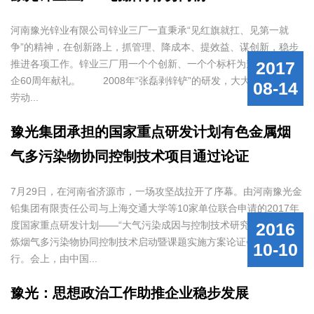
河南豫光锌业有限公司锌业三厂一直秉承“见红旗就扛、见第一就
争”的精神，在创新路上，抓管理、降成本、提效益、谋创新，稳步
推进各项工作。锌业三厂用一个个创新、一个个标杆为豫光集团建
2017
企60周年献礼。 2008年“张磊剥锌铲”的研发，大大降低了职工
08-14
劳动...
豫光集团承担的国家重点研发计划有色金属烟
气多污染物协同控制技术项目通过论证
7月29日，在河南省济源市，一场攻坚战拉开了序幕。由河南豫光金
铅集团有限责任公司与上海交通大学等10家单位联合申请的2017年
度国家重点研发计划——“大气污染成因与控制技术研究专项”有色冶
2016
炼烟气多污染物协同控制技术启动暨课题实施方案论证会成功举
10-10
行。会上，由中国...
豫光：思想政治工作助推企业稳步发展