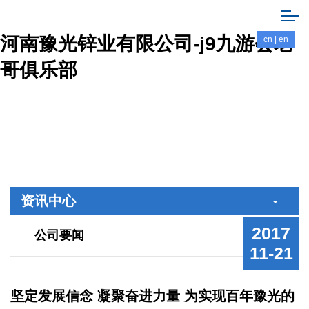
河南豫光锌业有限公司-j9九游会老
cn
|
en
哥俱乐部
资讯中心
2017
公司要闻
11-21
坚定发展信念 凝聚奋进力量 为实现百年豫光的