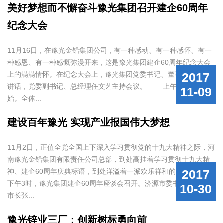
美好梦想而不懈奋斗豫光集团召开建企60周年
纪念大会
11月16日，在豫光金铅集团公司，有一种感动、有一种感怀、有一
种感恩、有一种感慨弥漫开来，这是豫光集团建企60周年纪念大会
上的满满情怀。在纪念大会上，豫光集团党委书记、董事长杨安国
2017
讲话，党委副书记、总经理任文艺主持会议。 上午9时，大会开
11-09
始。全体...
建设百年豫光 实现产业报国伟大梦想
11月2日，正值全党全国上下深入学习贯彻党的十九大精神之际，河
南豫光金铅集团有限责任公司总部，到处高挂着学习贯彻十九大精
神、建企60周年庆典标语，到处洋溢着一派欢乐祥和的气氛。
2017
下午3时，豫光集团建企60周年座谈会召开。济源市委书记张战伟、
10-30
市长张...
豫光锌业三厂：创新树标勇向前