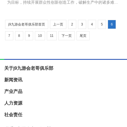
为目标，持续开展群众性创新创造工作，破解生产中的诸多难
题，为精铟品质提升提供了强力支撑。 工艺创新 成就行业
领头雁 &emsp...
j9九游会老哥俱乐部首页
上一页
2
3
4
5
6
7
8
9
10
11
下一页
尾页
关于j9九游会老哥俱乐部
新闻资讯
产业产品
人力资源
社会责任