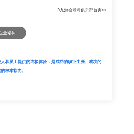
j9九游会老哥俱乐部首页
>
>
企业精神
人和员工提供的终极体验，是成功的职业生涯、成功的
践的根本指向。