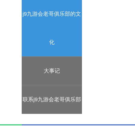
j9九游会老哥俱乐部的文
化
大事记
联系j9九游会老哥俱乐部