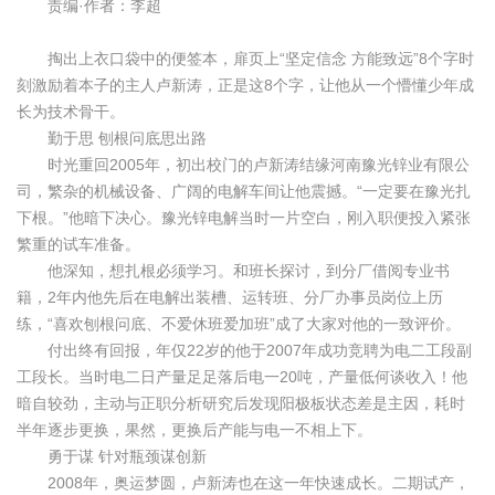
责编·作者：李超
掏出上衣口袋中的便签本，扉页上“坚定信念 方能致远”8个字时
刻激励着本子的主人卢新涛，正是这8个字，让他从一个懵懂少年成
长为技术骨干。
勤于思 刨根问底思出路
时光重回2005年，初出校门的卢新涛结缘河南豫光锌业有限公
司，繁杂的机械设备、广阔的电解车间让他震撼。“一定要在豫光扎
下根。”他暗下决心。豫光锌电解当时一片空白，刚入职便投入紧张
繁重的试车准备。
他深知，想扎根必须学习。和班长探讨，到分厂借阅专业书
籍，2年内他先后在电解出装槽、运转班、分厂办事员岗位上历
练，“喜欢刨根问底、不爱休班爱加班”成了大家对他的一致评价。
付出终有回报，年仅22岁的他于2007年成功竞聘为电二工段副
工段长。当时电二日产量足足落后电一20吨，产量低何谈收入！他
暗自较劲，主动与正职分析研究后发现阳极板状态差是主因，耗时
半年逐步更换，果然，更换后产能与电一不相上下。
勇于谋 针对瓶颈谋创新
2008年，奥运梦圆，卢新涛也在这一年快速成长。二期试产，