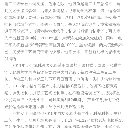
电二工段长被抽调支援。危难之际，他肩负起电二生产总指挥，自
此沉迷于湿法炼锌。后来人事调整，迎来黄金搭档张世强。适逢锌
锭国标调整，要保证新国标0#锌，含铜、含铅必须再降。怎么办？
唯有加强细节管控。哥俩不谋而合。每天地毯式巡查，摸索阳极板
通平周期管理，加强淋酸淋水操作，制定辅料添加制度等，两人率
先产出新国标0#锌。2009年底，卢新涛光荣加入党组织，同时，电
二率先将新国标0#锌产出率提升至100%。至今谈起，两人仍激动不
已，沉浸于工艺研究带来的快感让他靠技术、靠创新扎根的思维更
加清晰。
2011年，公司科段级竞聘采用笔试加面试形式，笔试面涉猎广
泛，勤思善学的卢新涛在竞聘中大放异彩，获聘净液工段副工段
长。净液工艺和电解工艺不可同日而语，他仿佛一头扎进浩瀚的海
洋。2012年，钴车间投产，初期钴精矿品位低，他沉下心跟班观
察，源头控制，加强工艺点控制等，在不断摸索调控下，成功将品
位提高至行业先进水平。同时实施3班24时制，产量任务挂钩工资，
破解钴渣积压难题，职工至今对此仍竖指点赞。
不甘安于一隅的他2015年成功竞聘为锌二生产科副科长，主抓
工艺、生产。期间几经实验论证，1.13㎡~1.22㎡插接式新电极系统
工艺优化与应用获公司认可立项，实施后降本增效显著，小板产能