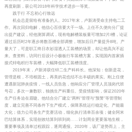
再度刷新，获公司2018年科学技术进步一等奖。
践于行 不忘初心行致远
机会总是留给有准备的人。2017年末，卢新涛受命主持电二工
作。再次回归电解，他信心百倍要大干一场。上任不久便向分厂提
出提产建议，经他测算调试，现有电解槽装板量可增加2片/槽，论证
通过后历时2年逐步将数百槽全部调整，增加后日产量提升8吨。产
量大了，可是职工终日衣衫湿透人工装槽的场景，却让他高兴不起
来。查资料，访同行后设计小极板行车装槽方案，实现国内首家插
接式锌电积行车装槽，大幅降低职工装槽强度。
2019年末，卢新涛获任锌二生产科科长。他深知：创新是花，
管理是根，不培根固土，再美的花也结不出丰硕的果实。刚上任便
遭遇新冠肺炎疫情，一线人员告急，他响应分厂管理人员顶岗代班
号召，多次一兼数职，独挑生产科重任。受疫情影响，保证2020年
生产任务迫在眉睫。他结合分厂建立“两料”管理与“预警”等管理制
度，建立完善不同条件下生产模式，保障系统运行稳定化、产能最
大化；借力公司各生产竞赛活动，细化执行清单百余项；健全阿米
巴结算体系，实现创效结算到班到岗……计划周全更要落地生根，
重要事项及清单过程跟踪，逐周通报。2020年，该厂逆势而上，主