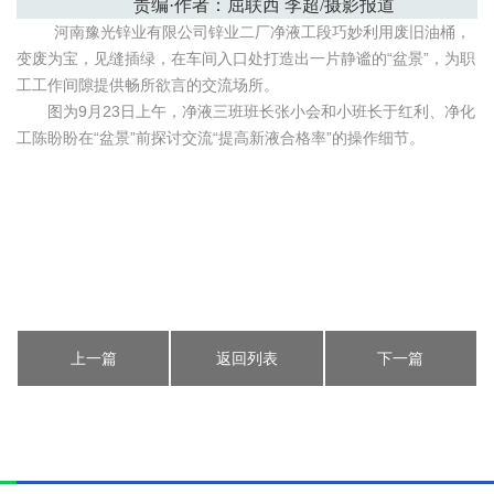
责编
·
作者：屈联西 李超
/
摄影报道
河南豫光锌业有限公司锌业二厂净液工段巧妙利用废旧油桶，
变废为宝，见缝插绿，在车间入口处打造出一片静谧的“盆景”，为职
工工作间隙提供畅所欲言的交流场所。
图为9月23日上午，净液三班班长张小会和小班长于红利、净化
工陈盼盼在“盆景”前探讨交流“提高新液合格率”的操作细节。
上一篇
返回列表
下一篇