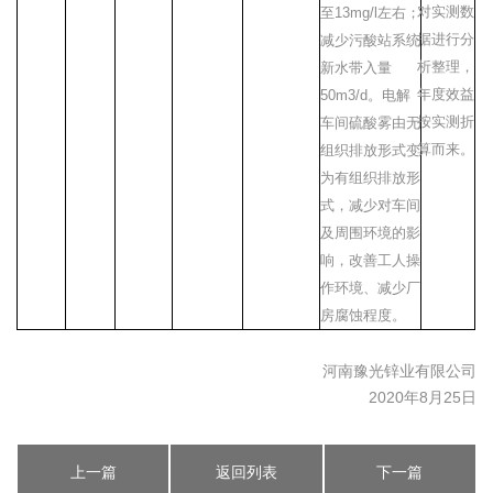
对实测数
至
13mg/l
左右；
据进行分
减少污酸站系统
析整理，
新水带入量
年度效益
50m3/d
。电解
按实测折
车间硫酸雾由无
算而来。
组织排放形式变
为有组织排放形
式，减少对车间
及周围环境的影
响，改善工人操
作环境、减少厂
房腐蚀程度。
河南豫光锌业有限公司
2020年8月25日
上一篇
返回列表
下一篇