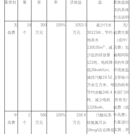
案类别
量
资
率
济效益
益
度效益核
算的具体
方法说明
无
19
300
100%
1053.5
减少污水
无
/
低费
个
万元
万元
301234t
，节约
低费方案
地表水
（或中
/
3
130535m
，减
高费）实
少盐的排放量
施期间取
121
吨。电耗降
得的年度
低
26kwh/tzn
。
环境效益
减排污酸
19.52
是审核小
万余立方米。年
组协助有
节约浓酸
246.4
关部门对
吨。减少电耗
所有无
/
1220kwh
。
低费（或
中高费）
中
2
586
100%
158.9
污酸站系
方案进行
高费
个
万元
万元
统氨氮可从
实测，并
19mg/l
左右降低