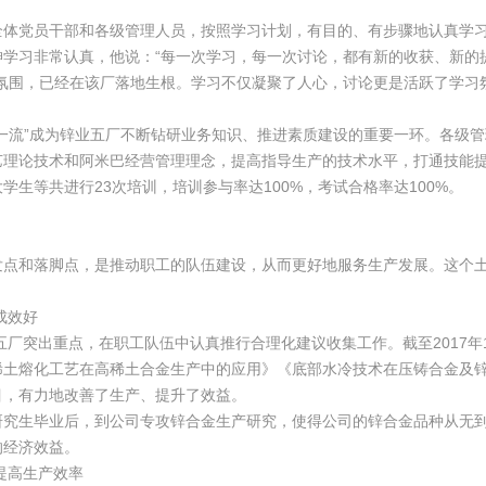
党员干部和各级管理人员，按照学习计划，有目的、有步骤地认真学习
学习非常认真，他说：“每一次学习，每一次讨论，都有新的收获、新的提
习氛围，已经在该厂落地生根。学习不仅凝聚了人心，讨论更是活跃了学习
流”成为锌业五厂不断钻研业务知识、推进素质建设的重要一环。各级管
理论技术和阿米巴经营管理理念，提高指导生产的技术水平，打通技能提
学生等共进行23次培训，培训参与率达100%，考试合格率达100%。
和落脚点，是推动职工的队伍建设，从而更好地服务生产发展。这个土
成效好
厂突出重点，在职工队伍中认真推行合理化建议收集工作。截至2017年1
稀土熔化工艺在高稀土合金生产中的应用》《底部水冷技术在压铸合金及
目，有力地改善了生产、提升了效益。
生毕业后，到公司专攻锌合金生产研究，使得公司的锌合金品种从无到有
的经济效益。
提高生产效率