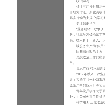
政治学习
锌业五厂按时组织全体
开研究讨论。新党员杨珅
落实行动为支撑”的学
专业知识学习
“业务精钻，敢争创一
教，认真学习锌冶炼工艺
员、技术骨干、新入厂大
以服务生产为“体用”
回归思想政治本质
思想政治工作的出发点
节。
集思广益 技术创新
2017年以来，锌业五
条；实施了《一种新型
金生产中的应用》等项
青年党员李海龙于研究
种，为公司创造了良好
科学用工 三化改造