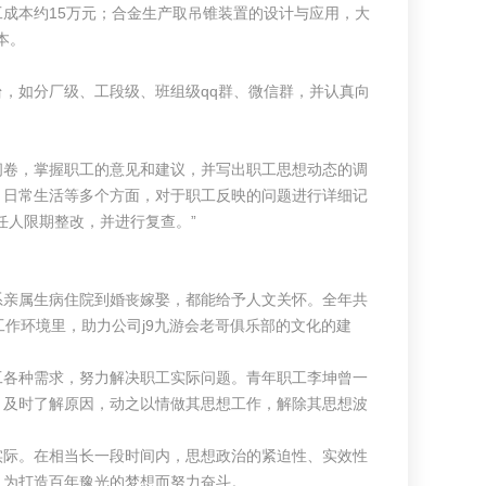
本约15万元；合金生产取吊锥装置的设计与应用，大
本。
如分厂级、工段级、班组级qq群、微信群，并认真向
卷，掌握职工的意见和建议，并写出职工思想动态的调
、日常生活等多个方面，对于职工反映的问题进行详细记
任人限期整改，并进行复查。”
亲属生病住院到婚丧嫁娶，都能给予人文关怀。全年共
作环境里，助力公司j9九游会老哥俱乐部的文化的建
各种需求，努力解决职工实际问题。青年职工李坤曾一
，及时了解原因，动之以情做其思想工作，解除其思想波
际。在相当长一段时间内，思想政治的紧迫性、实效性
，为打造百年豫光的梦想而努力奋斗。