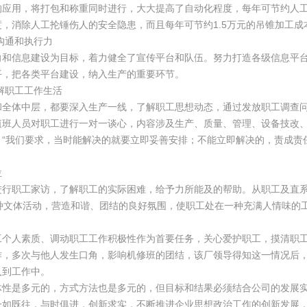
用，将打包和称重同时进行，大大提高了自动化程度，每年可节约人工成
，消除人工抡锤伤人的安全隐患，而且每年可节约1.5万元的吊锥加工成
沟通和执行力
信息建设为目标，着力健全了宣传平台和队伍。努力打造各级信息平台，
平，把各类平台建设，纳入生产的重要环节。
解职工工作生活
体中层，都要深入生产一线，了解职工思想动态，通过发放职工调查问
值班人员对职工进行一对一谈心，内容涉及生产、质量、管理、设备技改
“我们要求，当时能解决的就要立即妥善安排；不能立即解决的，责成责
位
职工家访，了解职工的实际困难，给予力所能及的帮助。从职工及直系
种文体活动，营造和谐、团结的良好氛围，使职工处在一种充满人情味的工
人素质、调动职工工作积极性作为首要任务，关心爱护职工，摸清职工
作，多次与他人发生口角，影响机修班的团结，该厂领导得知这一情况后
入到工作中。
是多元的，方式方法也是多元的，但目标和结果必须结合公司的发展实
一如既往，与时俱进，创新求实，不断推进企业思想政治工作的创新发展