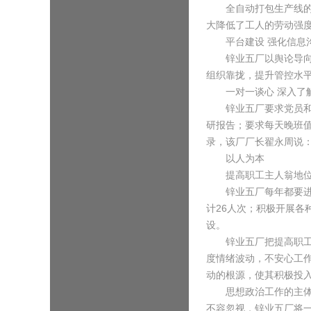
全自动打包生产线的应
大降低了工人的劳动强度
平台建设 强化信息
锌业五厂以舆论导向和
组织靠拢，提升管控水
一对一谈心 深入了
锌业五厂要求党员和全
研报告；要求每天晚班
录，该厂厂长翟永周说：
以人为本
提高职工主人翁地
锌业五厂每年都要进行
计26人次；积极开展各
设。
锌业五厂把提高职工个
度情绪波动，不安心工
动的根源，使其积极投
思想政治工作的主体性
不容忽视，锌业五厂将